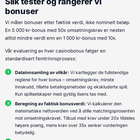
Slik tester og rangerer vi
bonuser
Vi måler bonuser etter faktisk verdi, ikke nominelt beløp.
En 5 000 kr-bonus med 50x omsetningskrav er nesten
alltid mindre verdt enn en 1 000 kr-bonus med 10x.
Vår evaluering av hver casinobonus følger en
standardisert femtrinnsprosess:
Datainnsamling av vilkår:
Vi kartlegger de fullstendige
reglene for hver bonus – omsetningskrav, minste
innskudd, tillatte betalingsmetoder og ekskluderte spill.
Kun spillselskaper med gyldig lisens tas med.
Beregning av faktisk bonusverdi:
Vi kalkulerer den
matematiske nettoverdien ved å stille matchingsprosenten
mot omsetningskravet. Tilbud med krav under 20x tildeles
høyere poeng, mens krav over 35x senker vurderingen
betydelig.