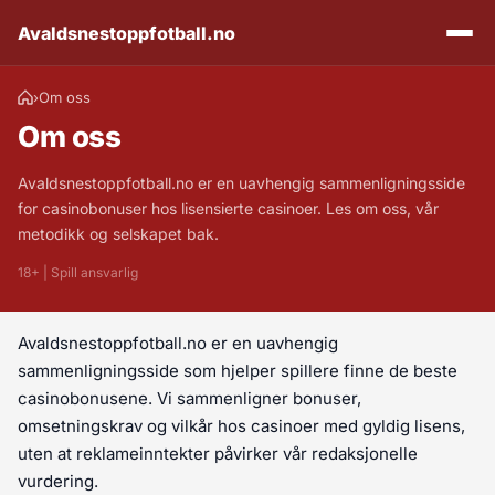
Avaldsnestoppfotball.no
›
Om oss
Om oss
Avaldsnestoppfotball.no er en uavhengig sammenligningsside
for casinobonuser hos lisensierte casinoer. Les om oss, vår
metodikk og selskapet bak.
18+ | Spill ansvarlig
Avaldsnestoppfotball.no er en uavhengig
sammenligningsside som hjelper spillere finne de beste
casinobonusene. Vi sammenligner bonuser,
omsetningskrav og vilkår hos casinoer med gyldig lisens,
uten at reklameinntekter påvirker vår redaksjonelle
vurdering.